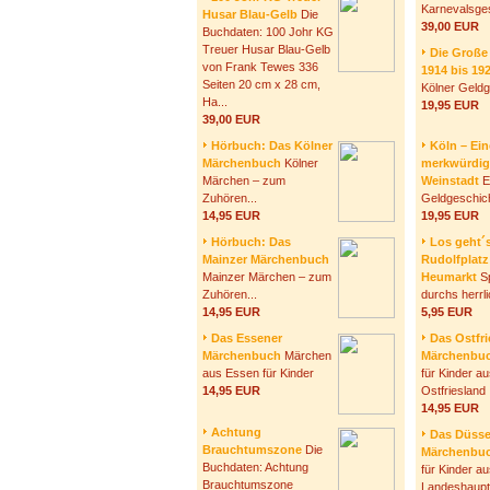
Karnevalsges
Husar Blau-Gelb
Die
39,00 EUR
Buchdaten: 100 Johr KG
Treuer Husar Blau-Gelb
Die Große 
von Frank Tewes 336
1914 bis 19
Seiten 20 cm x 28 cm,
Kölner Geldg
Ha...
19,95 EUR
39,00 EUR
Hörbuch: Das Kölner
Köln – Ein
Märchenbuch
Kölner
merkwürdig
Märchen – zum
Weinstadt
E
Zuhören...
Geldgeschic
14,95 EUR
19,95 EUR
Hörbuch: Das
Los geht´s
Mainzer Märchenbuch
Rudolfplatz
Mainzer Märchen – zum
Heumarkt
Sp
Zuhören...
durchs herrl
14,95 EUR
5,95 EUR
Das Essener
Das Ostfri
Märchenbuch
Märchen
Märchenbu
aus Essen für Kinder
für Kinder a
14,95 EUR
Ostfriesland
14,95 EUR
Achtung
Das Düsse
Brauchtumszone
Die
Märchenbu
Buchdaten: Achtung
für Kinder 
Brauchtumszone
Landeshaupt