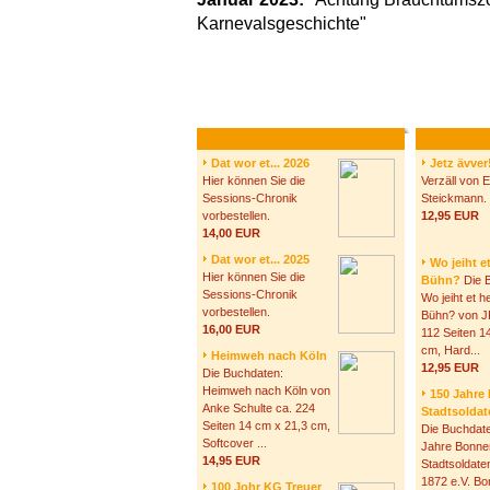
Karnevalsgeschichte"
Dat wor et... 2026
Jetz ävver
Hier können Sie die
Verzäll von El
Sessions-Chronik
Steickmann.
vorbestellen.
12,95 EUR
14,00 EUR
Dat wor et... 2025
Wo jeiht e
Hier können Sie die
Bühn?
Die 
Sessions-Chronik
Wo jeiht et h
vorbestellen.
Bühn? von J
16,00 EUR
112 Seiten 1
cm, Hard...
Heimweh nach Köln
12,95 EUR
Die Buchdaten:
Heimweh nach Köln von
150 Jahre
Anke Schulte ca. 224
Stadtsolda
Seiten 14 cm x 21,3 cm,
Die Buchdat
Softcover ...
Jahre Bonne
14,95 EUR
Stadtsoldat
1872 e.V. Bo
100 Johr KG Treuer