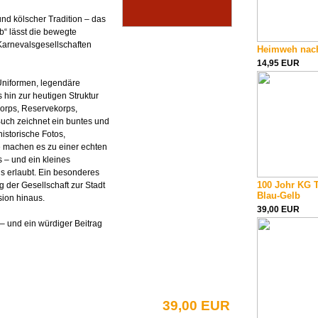
nd kölscher Tradition – das
“ lässt die bewegte
Karnevalsgesellschaften
Heimweh nac
14,95 EUR
Uniformen, legendäre
in zur heutigen Struktur
korps, Reservekorps,
Buch zeichnet ein buntes und
historische Fotos,
e machen es zu einer echten
 – und ein kleines
s erlaubt. Ein besonderes
100 Johr KG 
der Gesellschaft zur Stadt
Blau-Gelb
sion hinaus.
39,00 EUR
 – und ein würdiger Beitrag
39,00 EUR