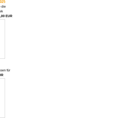
2025
 die
ik
6,00 EUR
sen für
UR