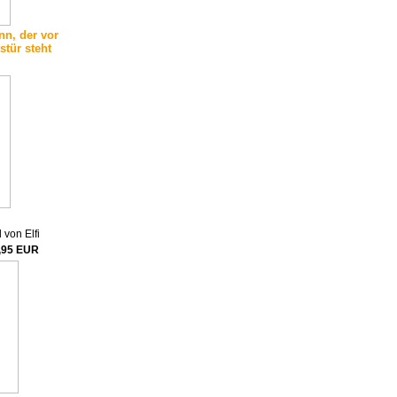
n, der vor
stür steht
 von Elfi
,95 EUR