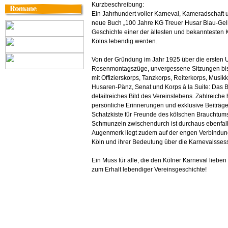
Kurzbeschreibung:
Ein Jahrhundert voller Karneval, Kameradschaft u
neue Buch „100 Jahre KG Treuer Husar Blau-Gelb
Geschichte einer der ältesten und bekanntesten 
Kölns lebendig werden.
Von der Gründung im Jahr 1925 über die ersten 
Rosenmontagszüge, unvergessene Sitzungen bis h
mit Offizierskorps, Tanzkorps, Reiterkorps, Musik
Husaren-Pänz, Senat und Korps à la Suite: Das 
detailreiches Bild des Vereinslebens. Zahlreiche 
persönliche Erinnerungen und exklusive Beiträg
Schatzkiste für Freunde des kölschen Brauchtums
Schmunzeln zwischendurch ist durchaus ebenfall
Augenmerk liegt zudem auf der engen Verbindung 
Köln und ihrer Bedeutung über die Karnevalsses
Ein Muss für alle, die den Kölner Karneval lieben
zum Erhalt lebendiger Vereinsgeschichte!