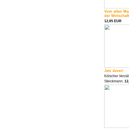
Vom alten Man
der Wirtschaft
12,95 EUR
Jetz ävver!
Kölscher Verzäll
Steickmann.
12