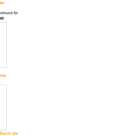
der
rtmund für
UR
one
 Durch die